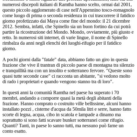
numerosi discepoli italiani di Ramtha hanno scelto, ormai dal 2001,
questo piccolo agglomerato di case nell'Appennino tosco-romagnolo
come luogo di prima o seconda residenza in cui trascorrere il fatidico
giorno profetizzato dai Maya come fine del mondo: il 21 dicembre
2012. Sembra, infatti, che Spinello sia un buon fortino da cui potrà
partire la ricostruzione del Mondo. Mondo, ovviamente, più giusto e
retto. In numerosi siti internet, di varie lingue, il nome di Spinello
rimbalza da anni negli elenchi dei luoghi-rifugio per il fatidico
giorno.
A pochi giorni dalla "fatale" data, abbiamo fatto un giro in questa
frazione che vive il trantran di piccolo paese di montagna tra silenzio
e tranquillità ma con un insolito e sotterraneo fervore. "Queste sono
quasi tutte seconde case" ci racconta un abitante, "si vedono molto
di rado i proprietari e quando vengono stanno tra di loro".
In questi anni la comunità Ramtha nel paese ha superato i 70
membri, andando a comporre quasi la metà degli abitanti della
frazione. Hanno comprato o costruito ville bellissime, alcuni hanno
installato pozzi , cisterne d'acqua da 50mila litri e serre, hanno fatto
scorte di legna, acqua, cibo in scatola e lampade a dinamo ma
soprattutto si sono fatti scavare bunker sotterranei come rifugio.
Quanti? Tanti, in paese lo sanno tutti, ma nessuno può farne un
conto esatto.