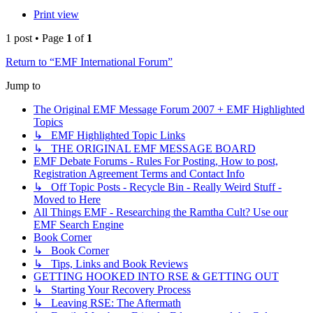
Print view
1 post • Page
1
of
1
Return to “EMF International Forum”
Jump to
The Original EMF Message Forum 2007 + EMF Highlighted
Topics
↳ EMF Highlighted Topic Links
↳ THE ORIGINAL EMF MESSAGE BOARD
EMF Debate Forums - Rules For Posting, How to post,
Registration Agreement Terms and Contact Info
↳ Off Topic Posts - Recycle Bin - Really Weird Stuff -
Moved to Here
All Things EMF - Researching the Ramtha Cult? Use our
EMF Search Engine
Book Corner
↳ Book Corner
↳ Tips, Links and Book Reviews
GETTING HOOKED INTO RSE & GETTING OUT
↳ Starting Your Recovery Process
↳ Leaving RSE: The Aftermath