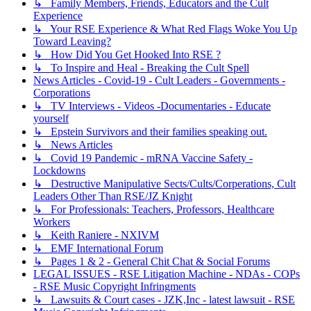
↳ Family Members, Friends, Educators and the Cult
Experience
↳ Your RSE Experience & What Red Flags Woke You Up
Toward Leaving?
↳ How Did You Get Hooked Into RSE ?
↳ To Inspire and Heal - Breaking the Cult Spell
News Articles - Covid-19 - Cult Leaders - Governments -
Corporations
↳ TV Interviews - Videos -Documentaries - Educate
yourself
↳ Epstein Survivors and their families speaking out.
↳ News Articles
↳ Covid 19 Pandemic - mRNA Vaccine Safety -
Lockdowns
↳ Destructive Manipulative Sects/Cults/Corperations, Cult
Leaders Other Than RSE/JZ Knight
↳ For Professionals: Teachers, Professors, Healthcare
Workers
↳ Keith Raniere - NXIVM
↳ EMF International Forum
↳ Pages 1 & 2 - General Chit Chat & Social Forums
LEGAL ISSUES - RSE Litigation Machine - NDAs - COPs
- RSE Music Copyright Infringments
↳ Lawsuits & Court cases - JZK,Inc - latest lawsuit - RSE