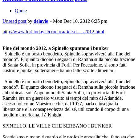
Quote
Unread post
by
delavie
»
Mon Dec 10, 2012 6:25 pm
http://www.forlitoday.it/cronaca/fine-d ... -2012.html
Fine del mondo 2012, a Spinello spuntano i bunker
"Spinello è un posto benedetto, Spinello sopravviverà alla fine del
mondo". E' quanto dicono i seguaci di Ramtha sulla piccola frazione
di Santa Sofia, in provincia di Forlì. Per l'occasione, si sono fatti
costruire bunker sotterranei e hanno fatto scorte alimentari
"Spinello è un posto benedetto, Spinello sopravviverà alla fine del
mondo". E' quanto dicono i seguaci di Ramtha sulla piccola frazione
abbarbicata sull'Appennino di Santa Sofia, in provincia di Forlì.
Ramtha era un guerriero vissuto ai tempi del mito di Atlantide,
asceso poi come Maestro e che, dal 1977, parla e insegna la
liberazione e la consapevolezza del sé, utilizzando il corpo di una
medium americana, JZ Knight.
SPINELLO, LE VILLE CHE SERBANO I BUNKER
Scetticismo o meno riguardo alle profezie apocalittiche, fatto sta che