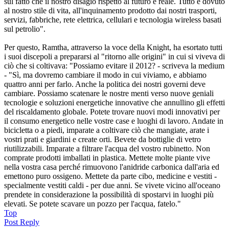
sul fatto che il nostro disagio rispetto al futuro è reale. Tutto è dovuto
al nostro stile di vita, all'inquinamento prodotto dai nostri trasporti,
servizi, fabbriche, rete elettrica, cellulari e tecnologia wireless basati
sul petrolio".
Per questo, Ramtha, attraverso la voce della Knight, ha esortato tutti
i suoi discepoli a prepararsi al "ritorno alle origini" in cui si viveva di
ciò che si coltivava: "Possiamo evitare il 2012? - scriveva la medium
- "Sì, ma dovremo cambiare il modo in cui viviamo, e abbiamo
quattro anni per farlo. Anche la politica dei nostri governi deve
cambiare. Possiamo scatenare le nostre menti verso nuove geniali
tecnologie e soluzioni energetiche innovative che annullino gli effetti
del riscaldamento globale. Potete trovare nuovi modi innovativi per
il consumo energetico nelle vostre case e luoghi di lavoro. Andate in
bicicletta o a piedi, imparate a coltivare ciò che mangiate, arate i
vostri prati e giardini e create orti. Bevete da bottiglie di vetro
riutilizzabili. Imparate a filtrare l'acqua del vostro rubinetto. Non
comprate prodotti imballati in plastica. Mettete molte piante vive
nella vostra casa perché rimuovono l'anidride carbonica dall'aria ed
emettono puro ossigeno. Mettete da parte cibo, medicine e vestiti -
specialmente vestiti caldi - per due anni. Se vivete vicino all'oceano
prendete in considerazione la possibilità di spostarvi in luoghi più
elevati. Se potete scavare un pozzo per l'acqua, fatelo."
Top
Post Reply