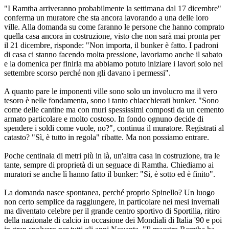
"I Ramtha arriveranno probabilmente la settimana dal 17 dicembre"
conferma un muratore che sta ancora lavorando a una delle loro
ville. Alla domanda su come faranno le persone che hanno comprato
quella casa ancora in costruzione, visto che non sarà mai pronta per
il 21 dicembre, risponde: "Non importa, il bunker è fatto. I padroni
di casa ci stanno facendo molta pressione, lavoriamo anche il sabato
e la domenica per finirla ma abbiamo potuto iniziare i lavori solo nel
settembre scorso perché non gli davano i permessi".
A quanto pare le imponenti ville sono solo un involucro ma il vero
tesoro è nelle fondamenta, sono i tanto chiacchierati bunker. "Sono
come delle cantine ma con muri spessissimi composti da un cemento
armato particolare e molto costoso. In fondo ognuno decide di
spendere i soldi come vuole, no?", continua il muratore. Registrati al
catasto? "Sì, è tutto in regola" ribatte. Ma non possiamo entrare.
Poche centinaia di metri più in là, un'altra casa in costruzione, tra le
tante, sempre di proprietà di un seguace di Ramtha. Chiediamo ai
muratori se anche lì hanno fatto il bunker: "Si, è sotto ed è finito".
La domanda nasce spontanea, perché proprio Spinello? Un luogo
non certo semplice da raggiungere, in particolare nei mesi invernali
ma diventato celebre per il grande centro sportivo di Sportilia, ritiro
della nazionale di calcio in occasione dei Mondiali di Italia '90 e poi