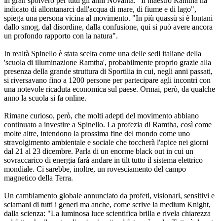
in gran spolvero per tutti gli anni Novanta. "Il maestro Ramtha ha
indicato di allontanarci dall'acqua di mare, di fiume e di lago",
spiega una persona vicina al movimento. "In più quassù si è lontani
dallo smog, dal disordine, dalla confusione, qui si può avere ancora
un profondo rapporto con la natura".
In realtà Spinello è stata scelta come una delle sedi italiane della
'scuola di illuminazione Ramtha', probabilmente proprio grazie alla
presenza della grande struttura di Sportilia in cui, negli anni passati,
si riversavano fino a 1200 persone per partecipare agli incontri con
una notevole ricaduta economica sul paese. Ormai, però, da qualche
anno la scuola si fa online.
Rimane curioso, però, che molti adepti del movimento abbiano
continuato a investire a Spinello. La profezia di Ramtha, così come
molte altre, intendono la prossima fine del mondo come uno
stravolgimento ambientale e sociale che toccherà l'apice nei giorni
dal 21 al 23 dicembre. Parla di un enorme black out in cui un
sovraccarico di energia farà andare in tilt tutto il sistema elettrico
mondiale. Ci sarebbe, inoltre, un rovesciamento del campo
magnetico della Terra.
Un cambiamento globale annunciato da profeti, visionari, sensitivi e
sciamani di tutti i generi ma anche, come scrive la medium Knight,
dalla scienza: "La luminosa luce scientifica brilla e rivela chiarezza