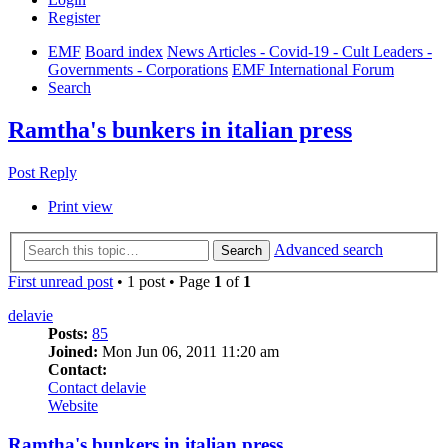
Register
EMF
Board index
News Articles - Covid-19 - Cult Leaders -
Governments - Corporations
EMF International Forum
Search
Ramtha's bunkers in italian press
Post Reply
Print view
Advanced search
Search
First unread post
• 1 post • Page
1
of
1
delavie
Posts:
85
Joined:
Mon Jun 06, 2011 11:20 am
Contact:
Contact delavie
Website
Ramtha's bunkers in italian press