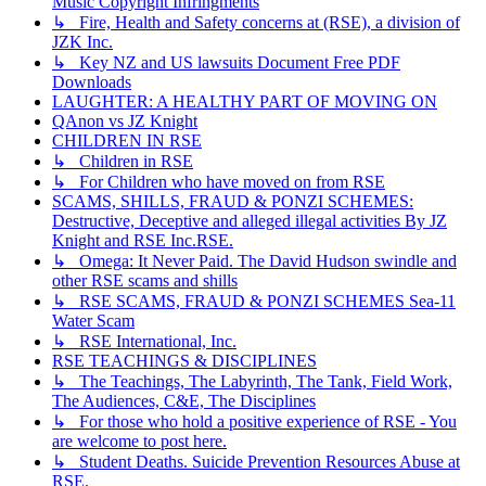
Music Copyright Infringments
↳ Fire, Health and Safety concerns at (RSE), a division of
JZK Inc.
↳ Key NZ and US lawsuits Document Free PDF
Downloads
LAUGHTER: A HEALTHY PART OF MOVING ON
QAnon vs JZ Knight
CHILDREN IN RSE
↳ Children in RSE
↳ For Children who have moved on from RSE
SCAMS, SHILLS, FRAUD & PONZI SCHEMES:
Destructive, Deceptive and alleged illegal activities By JZ
Knight and RSE Inc.RSE.
↳ Omega: It Never Paid. The David Hudson swindle and
other RSE scams and shills
↳ RSE SCAMS, FRAUD & PONZI SCHEMES Sea-11
Water Scam
↳ RSE International, Inc.
RSE TEACHINGS & DISCIPLINES
↳ The Teachings, The Labyrinth, The Tank, Field Work,
The Audiences, C&E, The Disciplines
↳ For those who hold a positive experience of RSE - You
are welcome to post here.
↳ Student Deaths. Suicide Prevention Resources Abuse at
RSE.