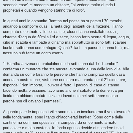
seconde case" ci racconta un abitante, "si vedono molto di rado i
proprietari e quando vengono stanno tra di loro".
In questi anni la comunità Ramtha nel paese ha superato i 70 membri,
andando a comporre quasi la metà degli abitanti della frazione. Hanno
comprato o costruito ville bellissime, alcuni hanno installato pozzi ,
cisterne d'acqua da 50mila litri e serre, hanno fatto scorte di legna, acqua,
cibo in scatola e lampade a dinamo ma soprattutto si sono fatti scavare
bunker sotterranei come rifugio. Quanti? Tanti, in paese lo sanno tutti, ma
nessuno può farne un conto esatto.
"I Ramtha arriveranno probabilmente la settimana dal 17 dicembre"
conferma un muratore che sta ancora lavorando a una delle loro ville. Alla
domanda su come faranno le persone che hanno comprato quella casa
ancora in costruzione, visto che non sarà mai pronta per il 21 dicembre,
risponde: "Non importa, il bunker è fatto. I padroni di casa ci stanno
facendo molta pressione, lavoriamo anche il sabato e la domenica per
finirla ma abbiamo potuto iniziare i lavori solo nel settembre scorso
perché non gli davano i permessi".
A quanto pare le imponenti ville sono solo un involucro ma il vero tesoro è
nelle fondamenta, sono i tanto chiacchierati bunker. "Sono come delle
cantine ma con muri spessissimi composti da un cemento armato
particolare e molto costoso. In fondo ognuno decide di spendere i soldi