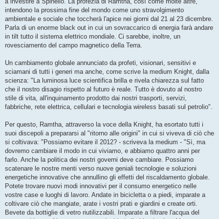
a investire a Spinello. La profezia di Ramtha, così come molte altre,
intendono la prossima fine del mondo come uno stravolgimento
ambientale e sociale che toccherà l'apice nei giorni dal 21 al 23 dicembre.
Parla di un enorme black out in cui un sovraccarico di energia farà andare
in tilt tutto il sistema elettrico mondiale. Ci sarebbe, inoltre, un
rovesciamento del campo magnetico della Terra.
Un cambiamento globale annunciato da profeti, visionari, sensitivi e
sciamani di tutti i generi ma anche, come scrive la medium Knight, dalla
scienza: "La luminosa luce scientifica brilla e rivela chiarezza sul fatto
che il nostro disagio rispetto al futuro è reale. Tutto è dovuto al nostro
stile di vita, all'inquinamento prodotto dai nostri trasporti, servizi,
fabbriche, rete elettrica, cellulari e tecnologia wireless basati sul petrolio".
Per questo, Ramtha, attraverso la voce della Knight, ha esortato tutti i
suoi discepoli a prepararsi al "ritorno alle origini" in cui si viveva di ciò che
si coltivava: "Possiamo evitare il 2012? - scriveva la medium - "Sì, ma
dovremo cambiare il modo in cui viviamo, e abbiamo quattro anni per
farlo. Anche la politica dei nostri governi deve cambiare. Possiamo
scatenare le nostre menti verso nuove geniali tecnologie e soluzioni
energetiche innovative che annullino gli effetti del riscaldamento globale.
Potete trovare nuovi modi innovativi per il consumo energetico nelle
vostre case e luoghi di lavoro. Andate in bicicletta o a piedi, imparate a
coltivare ciò che mangiate, arate i vostri prati e giardini e create orti.
Bevete da bottiglie di vetro riutilizzabili. Imparate a filtrare l'acqua del