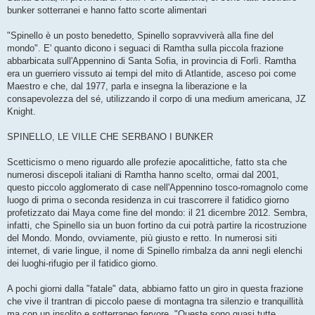
bunker sotterranei e hanno fatto scorte alimentari
"Spinello è un posto benedetto, Spinello sopravviverà alla fine del
mondo". E' quanto dicono i seguaci di Ramtha sulla piccola frazione
abbarbicata sull'Appennino di Santa Sofia, in provincia di Forlì. Ramtha
era un guerriero vissuto ai tempi del mito di Atlantide, asceso poi come
Maestro e che, dal 1977, parla e insegna la liberazione e la
consapevolezza del sé, utilizzando il corpo di una medium americana, JZ
Knight.
SPINELLO, LE VILLE CHE SERBANO I BUNKER
Scetticismo o meno riguardo alle profezie apocalittiche, fatto sta che
numerosi discepoli italiani di Ramtha hanno scelto, ormai dal 2001,
questo piccolo agglomerato di case nell'Appennino tosco-romagnolo come
luogo di prima o seconda residenza in cui trascorrere il fatidico giorno
profetizzato dai Maya come fine del mondo: il 21 dicembre 2012. Sembra,
infatti, che Spinello sia un buon fortino da cui potrà partire la ricostruzione
del Mondo. Mondo, ovviamente, più giusto e retto. In numerosi siti
internet, di varie lingue, il nome di Spinello rimbalza da anni negli elenchi
dei luoghi-rifugio per il fatidico giorno.
A pochi giorni dalla "fatale" data, abbiamo fatto un giro in questa frazione
che vive il trantran di piccolo paese di montagna tra silenzio e tranquillità
ma con un insolito e sotterraneo fervore. "Queste sono quasi tutte