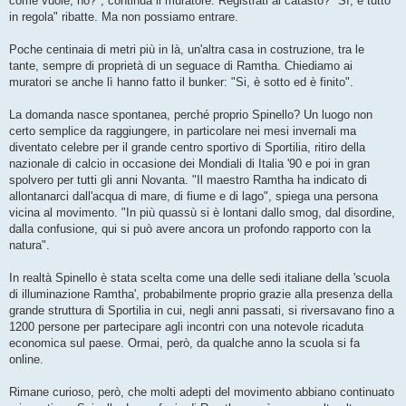
come vuole, no?", continua il muratore. Registrati al catasto? "Sì, è tutto
in regola" ribatte. Ma non possiamo entrare.
Poche centinaia di metri più in là, un'altra casa in costruzione, tra le
tante, sempre di proprietà di un seguace di Ramtha. Chiediamo ai
muratori se anche lì hanno fatto il bunker: "Si, è sotto ed è finito".
La domanda nasce spontanea, perché proprio Spinello? Un luogo non
certo semplice da raggiungere, in particolare nei mesi invernali ma
diventato celebre per il grande centro sportivo di Sportilia, ritiro della
nazionale di calcio in occasione dei Mondiali di Italia '90 e poi in gran
spolvero per tutti gli anni Novanta. "Il maestro Ramtha ha indicato di
allontanarci dall'acqua di mare, di fiume e di lago", spiega una persona
vicina al movimento. "In più quassù si è lontani dallo smog, dal disordine,
dalla confusione, qui si può avere ancora un profondo rapporto con la
natura".
In realtà Spinello è stata scelta come una delle sedi italiane della 'scuola
di illuminazione Ramtha', probabilmente proprio grazie alla presenza della
grande struttura di Sportilia in cui, negli anni passati, si riversavano fino a
1200 persone per partecipare agli incontri con una notevole ricaduta
economica sul paese. Ormai, però, da qualche anno la scuola si fa
online.
Rimane curioso, però, che molti adepti del movimento abbiano continuato