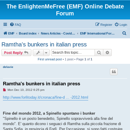
The EnlightenMeFree (EMF) Online Debate
Forum
FAQ
Register
Login
S
EMF
Board index
News Articles - Covid-19 - Cult Leaders - Governments - Corporations
EMF International Forum
e
Ramtha's bunkers in italian press
a
Search
Advanced s
Post Reply
r
First unread post
• 1 post • Page
1
of
1
c
delavie
h
Ramtha's bunkers in italian press
U
Mon Dec 10, 2012 6:25 pm
n
r
http://www.forlitoday.it/cronaca/fine-d ... -2012.html
e
a
d
p
Fine del mondo 2012, a Spinello spuntano i bunker
o
s
"Spinello è un posto benedetto, Spinello sopravviverà alla fine del
t
mondo". E' quanto dicono i seguaci di Ramtha sulla piccola frazione di
Santa Sofia, in provincia di Forlì. Per l'occasione, si sono fatti costruire